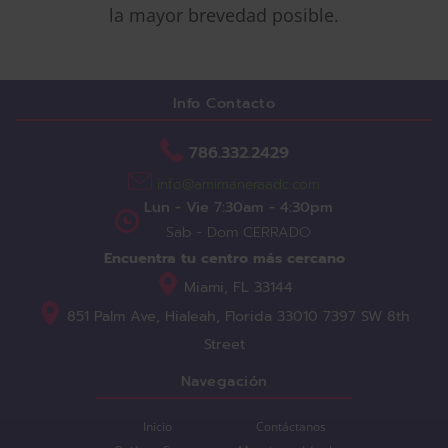
la mayor brevedad posible.
Info Contacto
786.332.2429
info@amimaneraadc.com
Lun - Vie
7:30am - 4:30pm
Sab - Dom
CERRADO
Encuentra tu centro más cercano
Miami, FL
33144
851 Palm Ave, Hialeah,
Florida
33010
7397 SW 8th
Street
Navegación
Inicio
Contáctanos